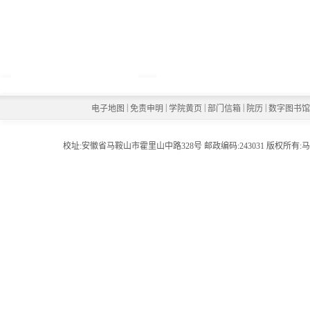
|
|
|
|
|
电子地图
免责申明
学院黄页
部门信箱
院历
数字图书
校址:安徽省马鞍山市霍里山中路328号 邮政编码:243031 版权所有:马