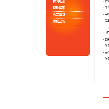
·
新闻动态
我
·
理论探索
学
·
学
第二课堂
·
基
信息公告
·
“
·
强
·
学
·
基
·
学