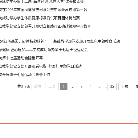
院成功举办第十二届“品读经典 光亮人生”读书报告会
院在2026年市全民健身拔河系列赛中荣获高校组第三名
院成功举办学生体质健康标准测试项目团体挑战赛
础教学部党支部部署开展树立和践行正确政绩观学习教育
传承红色基因，赓续抗战精神”——基础教学部党支部开展红色主题教育活动
身健体 匠心逐梦——学院成功举办第十七届田径运动会
院第十七届运动会隆重开幕
础教学部党支部开展观看电影《731》主题党日活动
院开展第十七届运动会筹备工作
...
共343条
首页
上页
1
2
3
4
5
35
下页