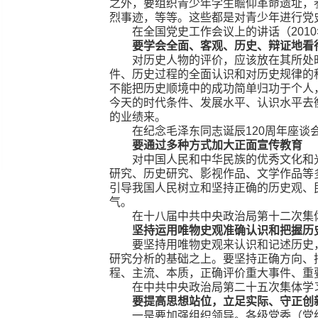
之外，要组织青少年学生瞻仰革命遗址，
烈事迹，等等。这些都是对青少年进行党
在全国党史工作会议上的讲话（2010
要学会全面、客观、历史、辩证地看
对历史人物的评价，应该放在其所处
件、历史过程的全面认识和对历史规律的
不能把历史顺境中的成功简单归功于个人
今天的时代条件、发展水平、认识水平去
的业绩来。
在纪念毛泽东同志诞辰120周年座谈会
要通过多种方式加大正面宣传教育
对中国人民和中华民族的优秀文化和
研究、历史研究、影视作品、文学作品等
引导我国人民树立和坚持正确的历史观、
气。
在十八届中共中央政治局第十二次集体学
坚持运用唯物史观准确认识和把握历
要坚持用唯物史观来认识和记述历史
研究分析的基础之上。要坚持正确方向、
程、主流、本质，正确评价重大事件、重
在中共中央政治局第二十五次集体学习时
要提高思想站位，立足实际、守正创
一是要加强组织领导。各级党委（党