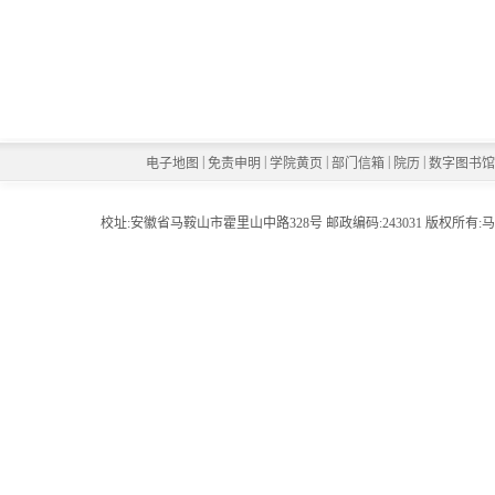
|
|
|
|
|
电子地图
免责申明
学院黄页
部门信箱
院历
数字图书
校址:安徽省马鞍山市霍里山中路328号 邮政编码:243031 版权所有:马