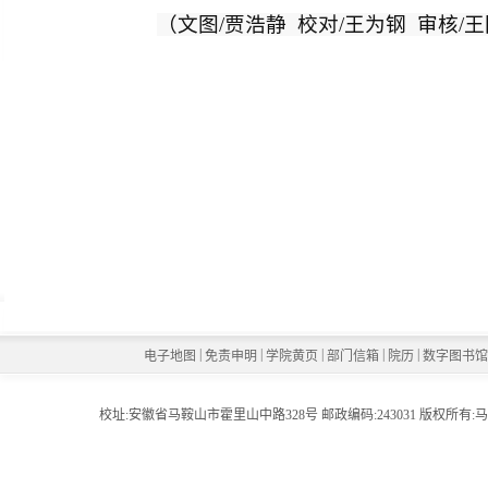
（文图/贾浩静 校对/王为钢 审核/
|
|
|
|
|
电子地图
免责申明
学院黄页
部门信箱
院历
数字图书
校址:安徽省马鞍山市霍里山中路328号 邮政编码:243031 版权所有:马