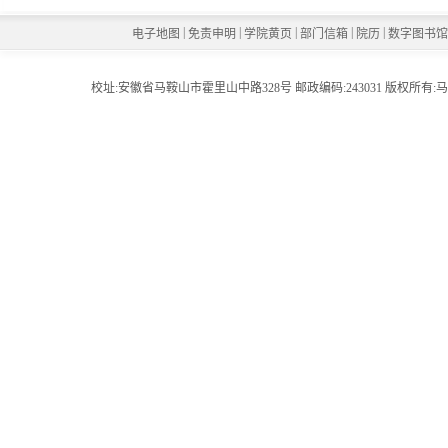
|
|
|
|
|
电子地图
免责申明
学院黄页
部门信箱
院历
数字图书
校址:安徽省马鞍山市霍里山中路328号 邮政编码:243031 版权所有:马