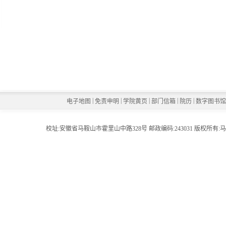
|
|
|
|
|
电子地图
免责申明
学院黄页
部门信箱
院历
数字图书
校址:安徽省马鞍山市霍里山中路328号 邮政编码:243031 版权所有:马