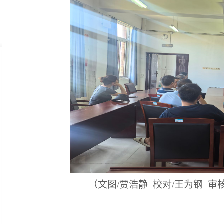
（文图
/
贾浩静
校对
/
王为钢
审