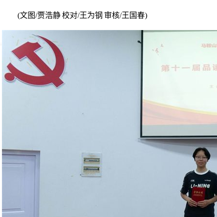
(
文图
/
贾浩静
校对
/
王为钢
审核
/
王国春
)