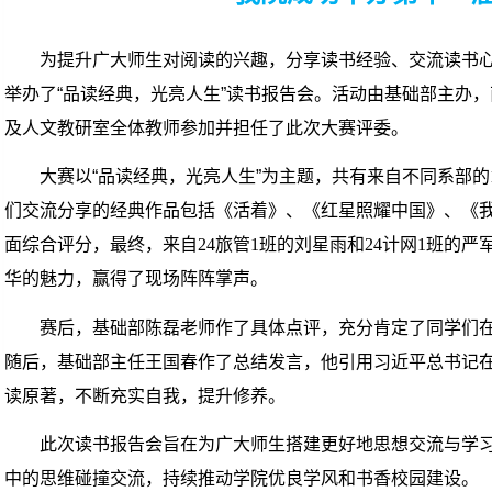
为提升广大师生对阅读的兴趣，分享读书经验、交流读书心
举办了“品读经典，光亮人生”读书报告会。活动由基础部主办
及人文教研室全体教师参加并担任了此次大赛评委。
大赛以“品读经典，光亮人生”为主题，共有来自不同系部的
们交流分享的经典作品包括《活着》、《红星照耀中国》、《
面综合评分，最终，来自
24
旅管
1
班的刘星雨和
24
计网
1
班的严
华的魅力，赢得了现场阵阵掌声。
赛后，基础部陈磊老师作了具体点评，充分肯定了同学们
随后，基础部主任王国春作了总结发言，他引用习近平总书记
读原著，不断充实自我，提升修养。
此次读书报告会旨在为广大师生搭建更好地思想交流与学
中的思维碰撞交流，持续推动学院优良学风和书香校园建设。